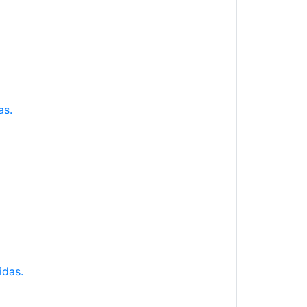
as.
idas.