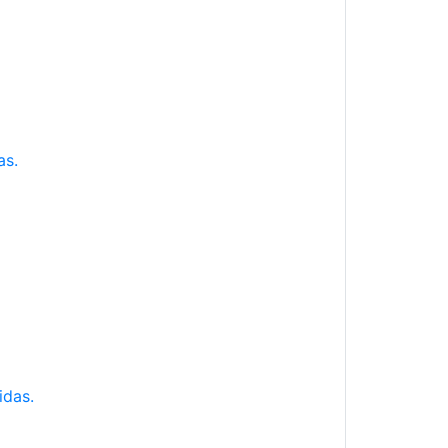
as.
idas.