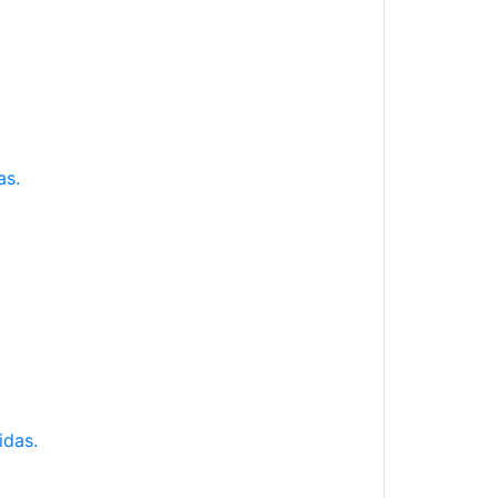
as.
idas.