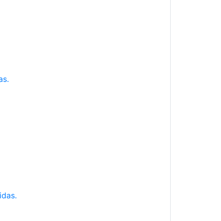
as.
idas.