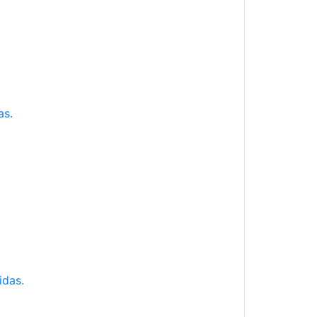
as.
idas.