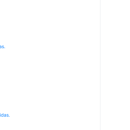
as.
idas.