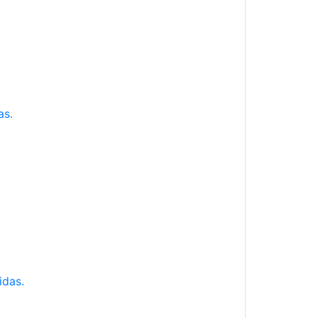
as.
idas.