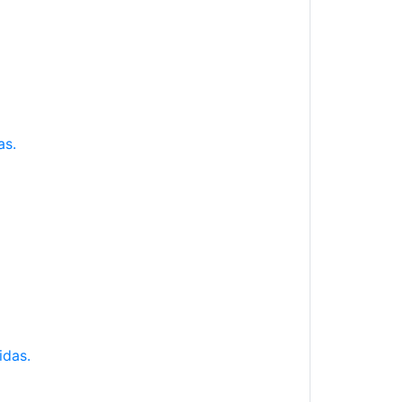
as.
idas.