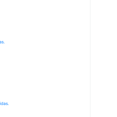
as.
idas.