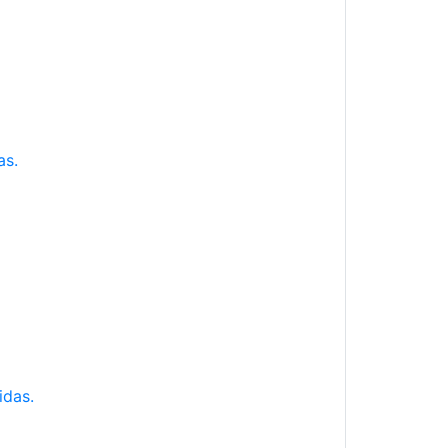
as.
idas.