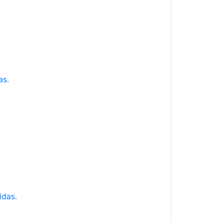
as.
idas.