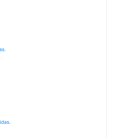
as.
idas.