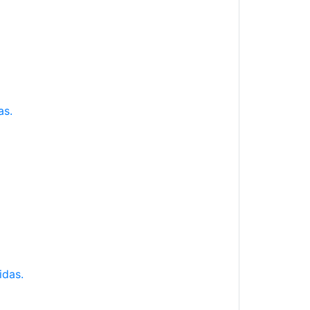
as.
idas.