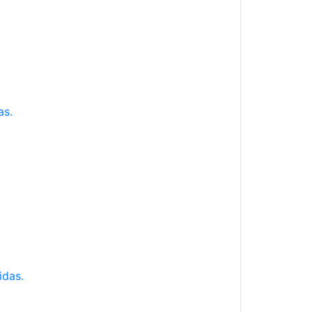
as.
idas.