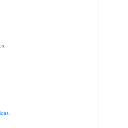
as.
idas.