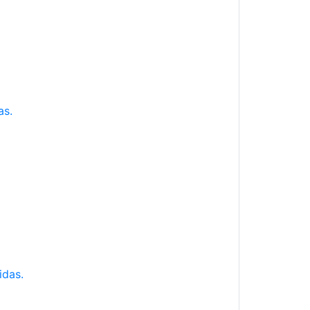
as.
idas.