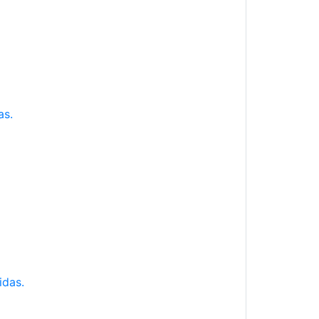
as.
idas.