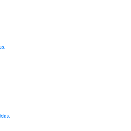
as.
idas.