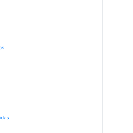
as.
idas.