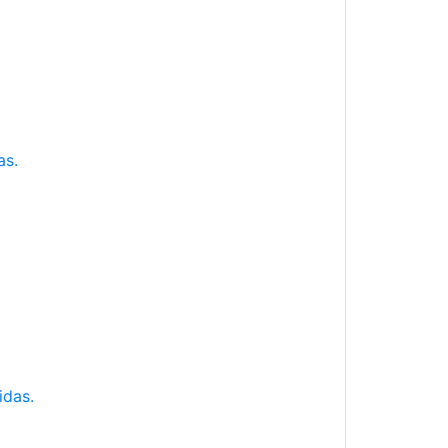
as.
idas.