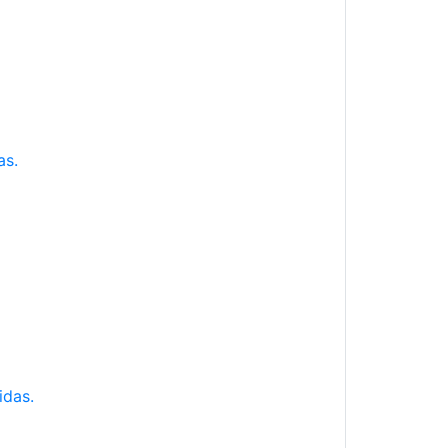
as.
idas.