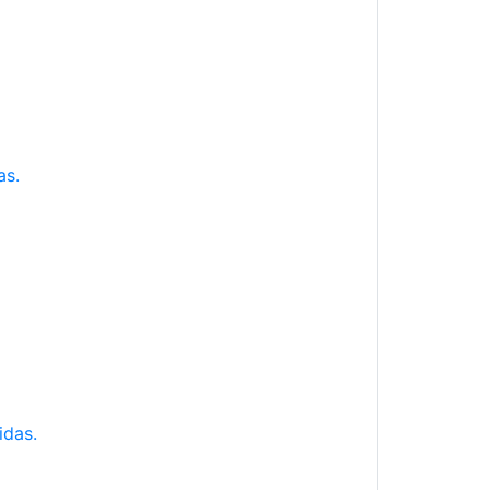
as.
idas.