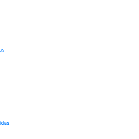
as.
idas.