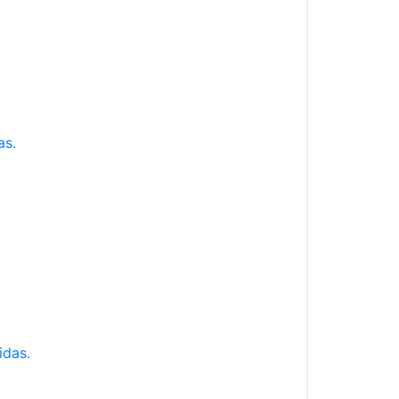
as.
idas.