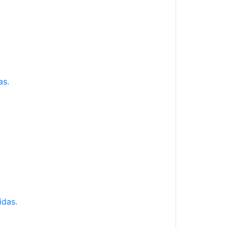
as.
idas.