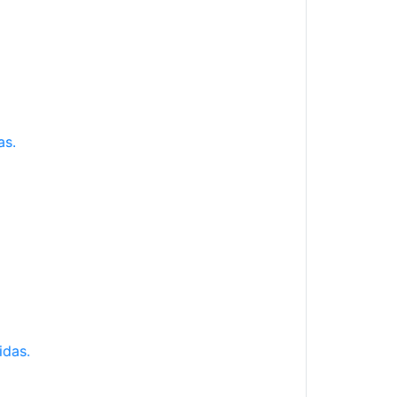
as.
idas.