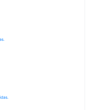
as.
idas.