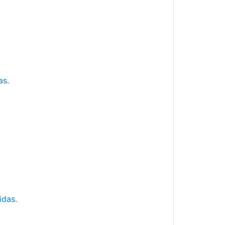
as.
idas.