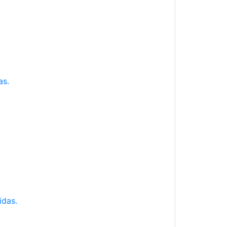
as.
idas.