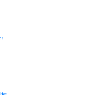
as.
idas.