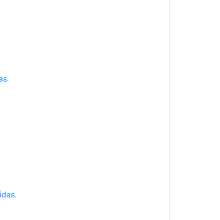
as.
idas.