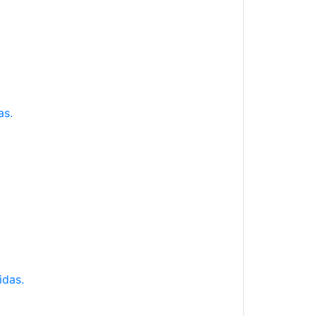
as.
idas.