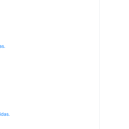
as.
idas.