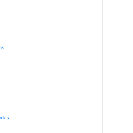
as.
idas.