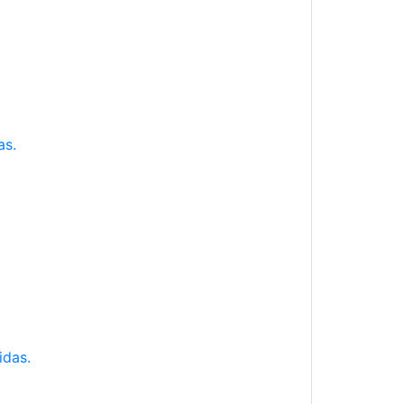
as.
idas.