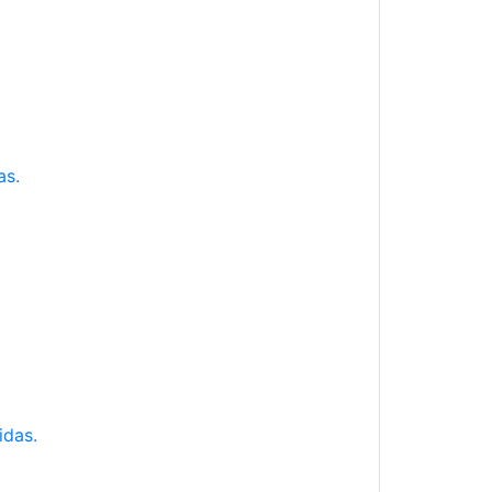
as.
idas.