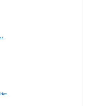
as.
idas.