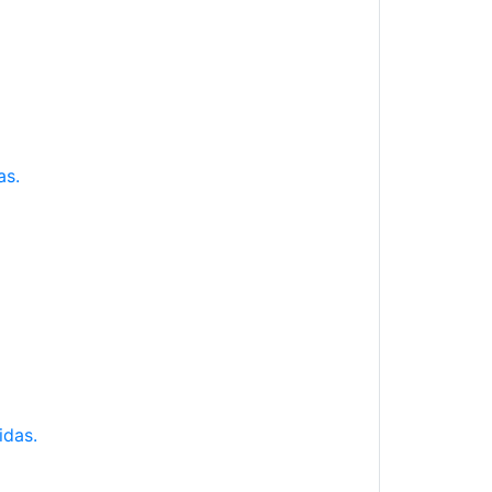
as.
idas.