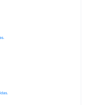
as.
idas.