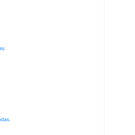
as.
idas.