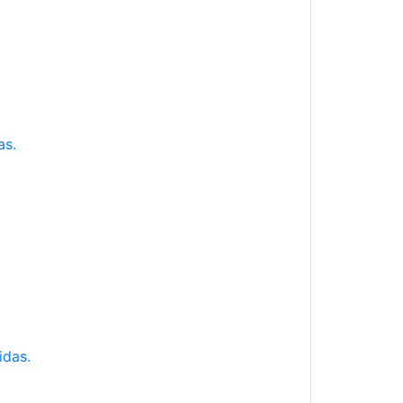
as.
idas.