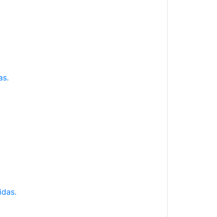
as.
idas.