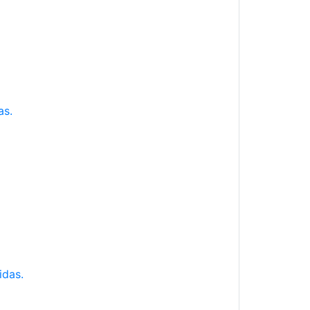
as.
idas.