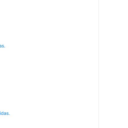
as.
idas.