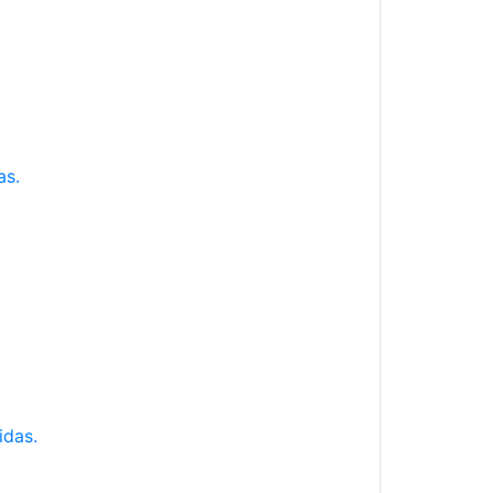
as.
idas.