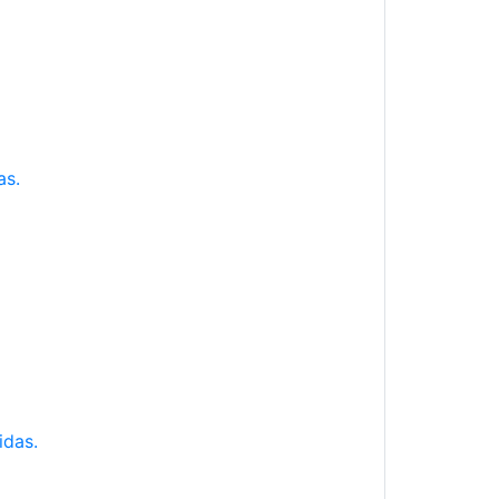
as.
idas.