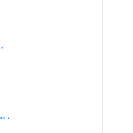
as.
idas.