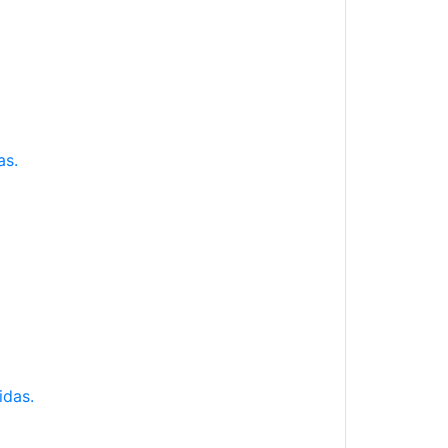
as.
idas.