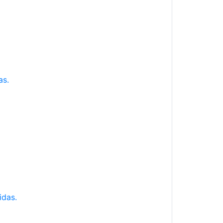
as.
idas.