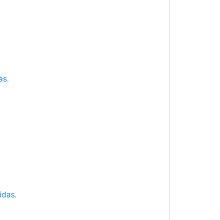
as.
idas.